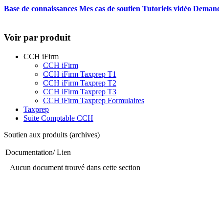
Base de connaissances
Mes cas de soutien
Tutoriels vidéo
Demand
Voir par produit
CCH iFirm
CCH iFirm
CCH iFirm Taxprep T1
CCH iFirm Taxprep T2
CCH iFirm Taxprep T3
CCH iFirm Taxprep Formulaires
Taxprep
Suite Comptable CCH
Soutien aux produits (archives)
Documentation/ Lien
Aucun document trouvé dans cette section