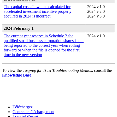
The capital cost allowance calculated for
2024 v.1.0
accelerated investment incentive property
2024 v.2.0
acquired in 2024 is incorrect
2024 v.3.0
2024-February-1
The current year reserve in Schedule 2 for
2024 v.1.0
qualified small business corporation shares is not
being reported to the correct year when rolling
forward or when the file is opened for the first
time in the new version
To view the
Taxprep for Trust Troubleshooting Memos
, consult the
Knowledge Base
.
Téléchargez
Centre de téléchargement
Logiciel d'essai