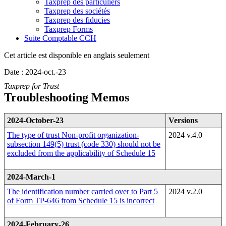
Taxprep des particuliers
Taxprep des sociétés
Taxprep des fiducies
Taxprep Forms
Suite Comptable CCH
Cet article est disponible en anglais seulement
Date : 2024-oct.-23
Taxprep for Trust
Troubleshooting Memos
2024-October-23
Versions
The type of trust Non-profit organization-
2024 v.4.0
subsection 149(5) trust (code 330) should not be
excluded from the applicability of Schedule 15
2024-March-1
The identification number carried over to Part 5
2024 v.2.0
of Form TP-646 from Schedule 15 is incorrect
2024-February-26