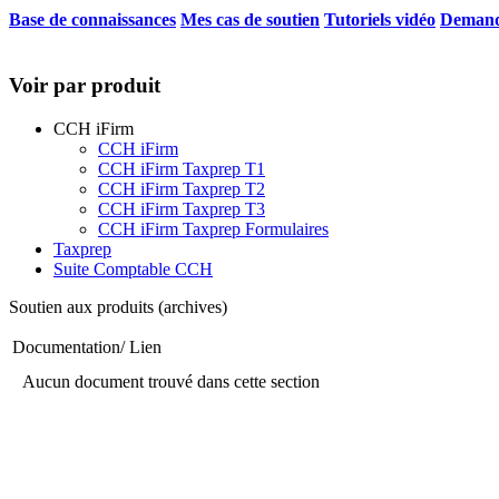
Base de connaissances
Mes cas de soutien
Tutoriels vidéo
Demand
Voir par produit
CCH iFirm
CCH iFirm
CCH iFirm Taxprep T1
CCH iFirm Taxprep T2
CCH iFirm Taxprep T3
CCH iFirm Taxprep Formulaires
Taxprep
Suite Comptable CCH
Soutien aux produits (archives)
Documentation/ Lien
Aucun document trouvé dans cette section