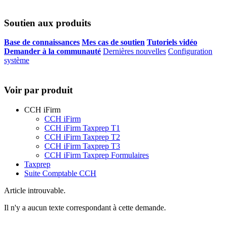
Soutien aux produits
Base de connaissances
Mes cas de soutien
Tutoriels vidéo
Demander à la communauté
Dernières nouvelles
Configuration
système
Voir par produit
CCH iFirm
CCH iFirm
CCH iFirm Taxprep T1
CCH iFirm Taxprep T2
CCH iFirm Taxprep T3
CCH iFirm Taxprep Formulaires
Taxprep
Suite Comptable CCH
Article introuvable.
Il n'y a aucun texte correspondant à cette demande.